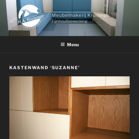
Ga
naar
Meubelmakerij Kruizinga
de
Fijnhoutbewerking
inhoud
Menu
KASTENWAND ‘SUZANNE’