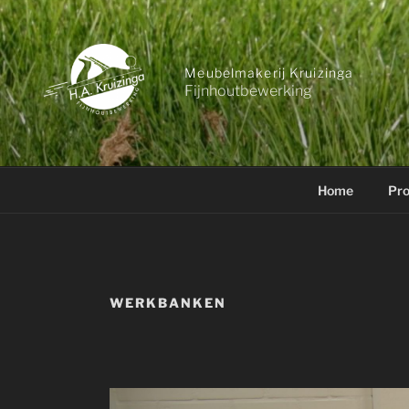
Ga
naar
de
Meubelmakerij Kruizinga
inhoud
Fijnhoutbewerking
Home
Pro
WERKBANKEN