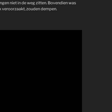
gen niet in de weg zitten. Bovendien was
werk veroorzaakt, zouden dempen.