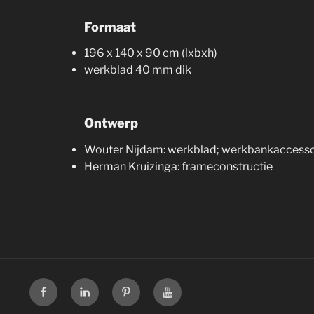
Formaat
196 x 140 x 90 cm (lxbxh)
werkblad 40 mm dik
Ontwerp
Wouter Nijdam: werkblad; werkbankaccesso
Herman Kruizinga: frameconstructie
Menu
Menu
Menu
Menu
item
item
item
item